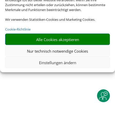
Zustimmung nicht erteilen oder zurückziehen, können bestimmte
Service
|
AGB
|
Blacklisted Airlines
|
Merkmale und Funktionen beeinträchtigt werden.
Barrierefreiheitserklärung
Wir verwenden Statistiken-Cookies und Marketing Cookies.
Cookie-Richtlinie
©
2025 • Schmetterling
Alle Cookies akzeptieren
Nur technisch notwendige Cookies
Einstellungen ändern